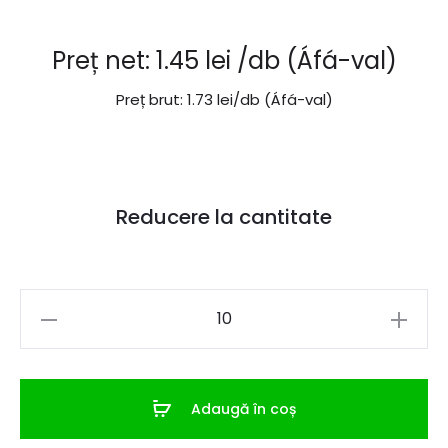
Preț net:
1.45
lei
/db (Áfá-val)
Preț brut:
1.73
lei
/db (Áfá-val)
Reducere la cantitate
Cantitate
Suport
rigid
orizontal/vertical
Adaugă în coș