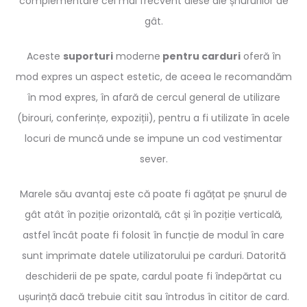
complementare cel mai frecvent alese ale șnururilor de
gât.
Aceste
suporturi
moderne
pentru carduri
oferă în
mod expres un aspect estetic, de aceea le recomandăm
în mod expres, în afară de cercul general de utilizare
(birouri, conferințe, expoziții), pentru a fi utilizate în acele
locuri de muncă unde se impune un cod vestimentar
sever.
Marele său avantaj este că poate fi agățat pe șnurul de
gât atât în ​​poziție orizontală, cât și în poziție verticală,
astfel încât poate fi folosit în funcție de modul în care
sunt imprimate datele utilizatorului pe carduri. Datorită
deschiderii de pe spate, cardul poate fi îndepărtat cu
ușurință dacă trebuie citit sau întrodus în cititor de card.