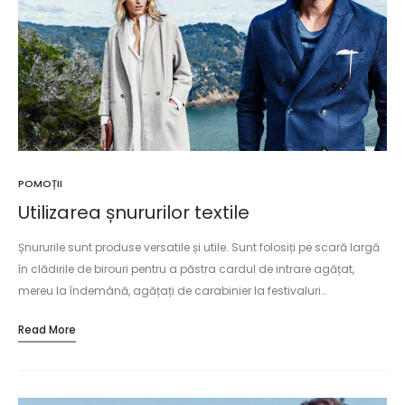
POMOȚII
Utilizarea șnururilor textile
Șnururile sunt produse versatile și utile. Sunt folosiți pe scară largă
în clădirile de birouri pentru a păstra cardul de intrare agățat,
mereu la îndemână, agățați de carabinier la festivaluri…
Read More