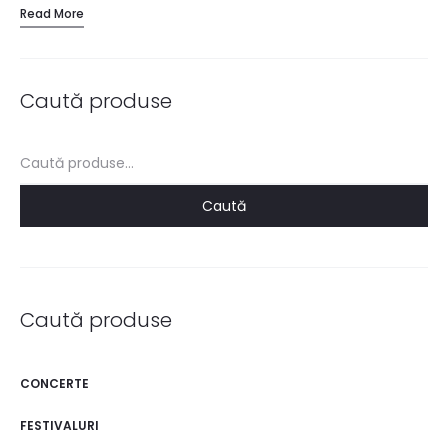
Read More
transparentă. Bucurați-vă…
Caută produse
Caută
după:
Caută
Caută produse
CONCERTE
FESTIVALURI