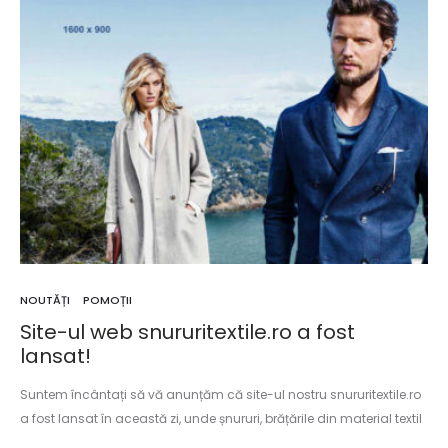
NOUTĂȚI
POMOȚII
Site-ul web snururitextile.ro a fost
lansat!
Suntem încântați să vă anunțăm că site-ul nostru snururitextile.ro
a fost lansat în această zi, unde șnururi, brățările din material textil
și accesoriile acestora sunt prezentate într-o manieră