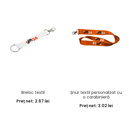
Breloc textil
Șnur textil personalizat cu
o carabinieră
Preț net:
2.67
lei
Preț net:
3.02
lei