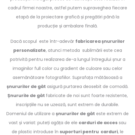
cadrul firmei noastre, astfel putem supraveghea fiecare
etapă de la proiectare grafică și pregătiri până la
producție și ambalare finală.
Dacă scopul
este într-adevăr
fabricarea șnururilor
personalizate
, atunci metoda
sublimării este cea
potrivită pentru realizarea de-a lungul întregului șnur a
imaginilor full color cu gradient de culoare sau celor
asemănătoare fotografiilor. Suprafața mătăsoasă a
șnururilor de gât
asigură purtarea deosebit de comodă.
Șnururile de gât
fabricate de noi sunt foarte rezistente,
inscripțiile nu se uzează, sunt extrem de durabile.
Domeniul de utilizare a
șnururilor de gât
este extrem de
vast și variat: puteți agăța de ele
carduri de acces
sau
de plastic introduse în
suporturi pentru
carduri
, le