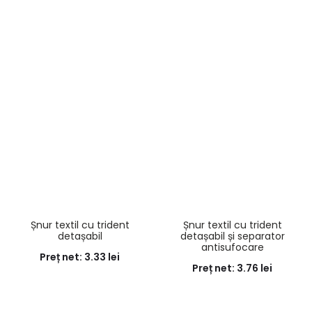
Șnur textil cu trident
Șnur textil cu trident
detașabil
detașabil și separator
antisufocare
Preț net:
3.33
lei
Preț net:
3.76
lei