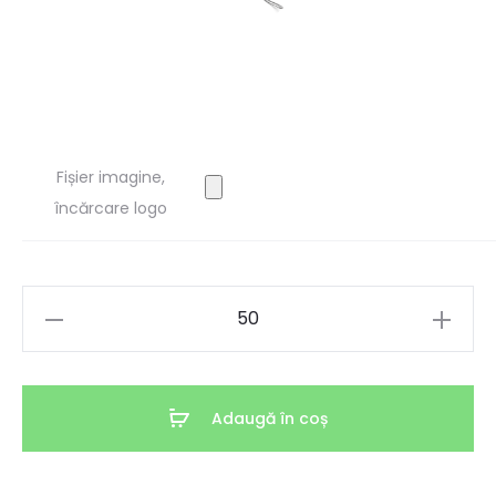
Fișier imagine,
încărcare logo
Cantitate
Șnur
textil
cu
Adaugă în coș
separator
antisufocare