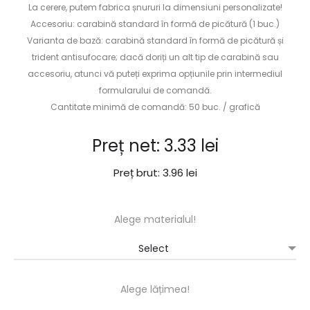
La cerere, putem fabrica șnururi la dimensiuni personalizate!
Accesoriu: carabină standard în formă de picătură (1 buc.)
Varianta de bază: carabină standard în formă de picătură și
trident antisufocare; dacă doriți un alt tip de carabină sau
accesoriu, atunci vă puteți exprima opțiunile prin intermediul
formularului de comandă.
Cantitate minimă de comandă: 50 buc. / grafică
Preț net:
3.33
lei
Preț brut:
3.96
lei
Alege materialul!
Alege lățimea!