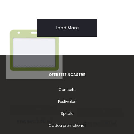
Suport card – Verde –
Suport card – Verde –
orizontal (105×74 mm)
orizontal (85×54 mm)
Preț net:
2.30
lei
Preț net:
1.87
lei