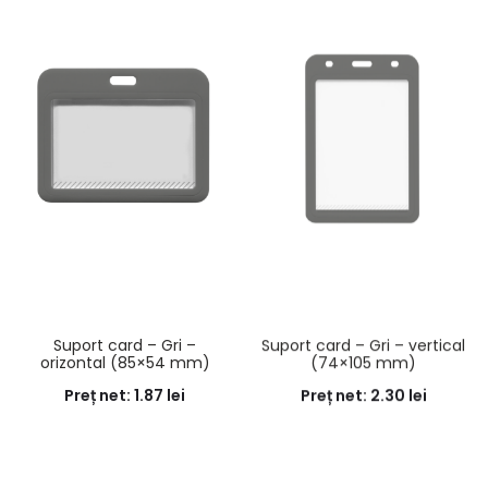
Suport card – Gri –
Suport card – Gri – vertical
orizontal (85×54 mm)
(74×105 mm)
Preț net:
1.87
lei
Preț net:
2.30
lei