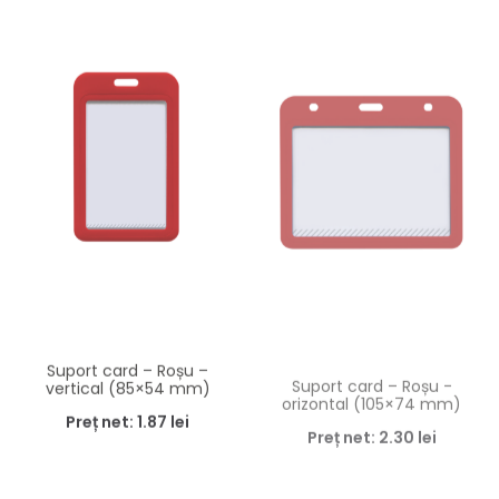
Suport card – Roșu –
Suport card – Roșu -
vertical (85×54 mm)
orizontal (105×74 mm)
Preț net:
1.87
lei
Preț net:
2.30
lei