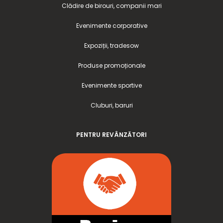
Suport card – Verde –
Suport card – Verde –
vertical (74×105 mm)
vertical (85×54 mm)
Preț net:
2.30
lei
Preț net:
1.87
lei