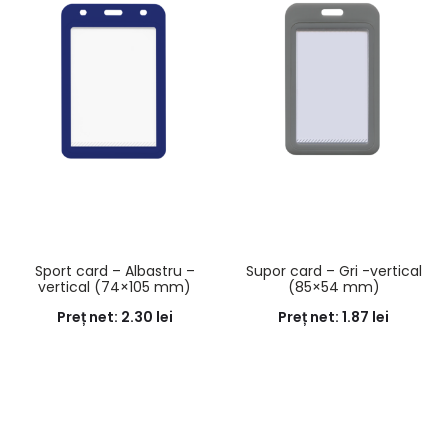
Sport card – Albastru –
Supor card – Gri -vertical
vertical (74×105 mm)
(85×54 mm)
Preț net:
2.30
lei
Preț net:
1.87
lei