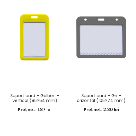
Suport card – Galben –
Suport card – Gri –
vertical (85×54 mm)
orizontal (105×74 mm)
Preț net:
1.87
lei
Preț net:
2.30
lei